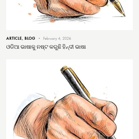
ARTICLE
,
BLOG
February 4, 2026
ଓଡିଆ ଭାଷାକୁ ନଷ୍ଟ କରୁଛି ହିନ୍ଦୀ ଭାଷା